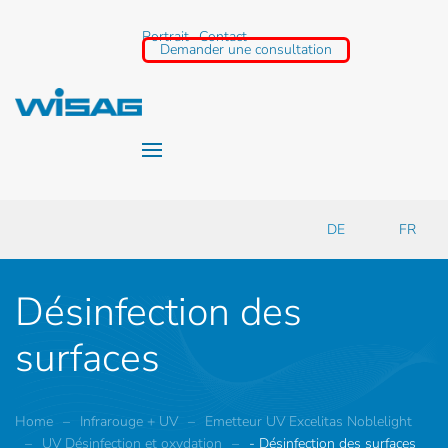
Portrait
Contact
Demander une consultation
Accéder au contenu principal
DE
FR
Désinfection des
surfaces
Home
Infrarouge + UV
Emetteur UV Excelitas Noblelight
UV Désinfection et oxydation
- Désinfection des surfaces