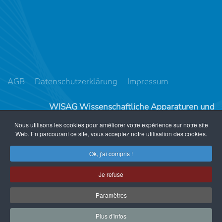
AGB
Datenschutzerklärung
Impressum
WISAG Wissenschaftliche Apparaturen und
Industrieanlagen AG
Nous utilisons les cookies pour améliorer votre expérience sur notre site
Im Ifang 8, CH-8307 Effretikon
Web. En parcourant ce site, vous acceptez notre utilisation des cookies.
Telefon +41 44 317 57 57
Ok, j'ai compris !
info@wisag.ch
Je refuse
Paramètres
Web Design
web-d-vision.ch
Plus d'infos