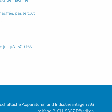
coûts de machine
auffée, pas le tout
s)
ce jusqu'à 500 kW.
haftliche Apparaturen und Industrieanlagen AG
Im Ifang 8, CH-8307 Effretikon