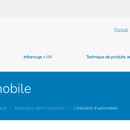
Portrait
Infrarouge + UV
Technique de produits 
mobile
haud
Application dans l'industrie
- L'industrie d'automobile