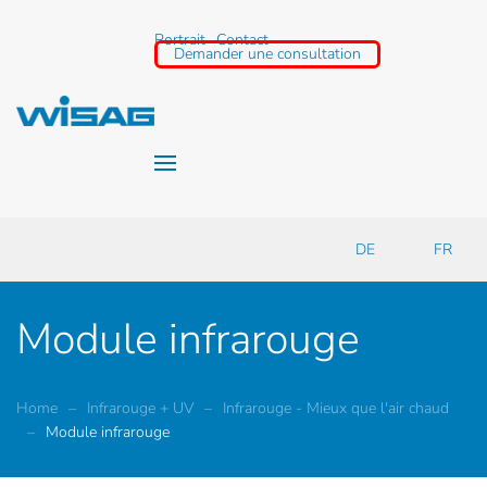
Portrait
Contact
Demander une consultation
Accéder au contenu principal
DE
FR
Module infrarouge
Home
Infrarouge + UV
Infrarouge - Mieux que l'air chaud
Module infrarouge