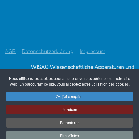
AGB
Datenschutzerklärung
Impressum
WISAG Wissenschaftliche Apparaturen und
Industrieanlagen AG
Nous utilisons les cookies pour améliorer votre expérience sur notre site
Im Ifang 8, CH-8307 Effretikon
Web. En parcourant ce site, vous acceptez notre utilisation des cookies.
Telefon +41 44 317 57 57
Ok, j'ai compris !
info@wisag.ch
Je refuse
Paramètres
Web Design
web-d-vision.ch
Plus d'infos