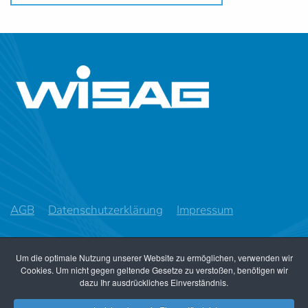
AGB
Datenschutzerklärung
Impressum
WISAG Wissenschaftliche Apparaturen und
Um die optimale Nutzung unserer Website zu ermöglichen, verwenden wir
Industrieanlagen AG
Cookies. Um nicht gegen geltende Gesetze zu verstoßen, benötigen wir
Im Ifang 8, CH-8307 Effretikon
dazu Ihr ausdrückliches Einverständnis.
Telefon +41 44 317 57 57