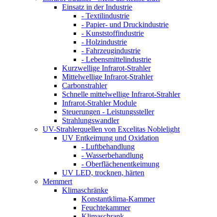
Einsatz in der Industrie
- Textilindustrie
- Papier- und Druckindustrie
- Kunststoffindustrie
- Holzindustrie
- Fahrzeugindustrie
- Lebensmittelindustrie
Kurzwellige Infrarot-Strahler
Mittelwellige Infrarot-Strahler
Carbonstrahler
Schnelle mittelwellige Infrarot-Strahler
Infrarot-Strahler Module
Steuerungen - Leistungssteller
Strahlungswandler
UV-Strahlerquellen von Excelitas Noblelight
UV Entkeimung und Oxidation
- Luftbehandlung
- Wasserbehandlung
- Oberflächenentkeimung
UV LED, trocknen, härten
Memmert
Klimaschränke
Konstantklima-Kammer
Feuchtekammer
Klimaschrank