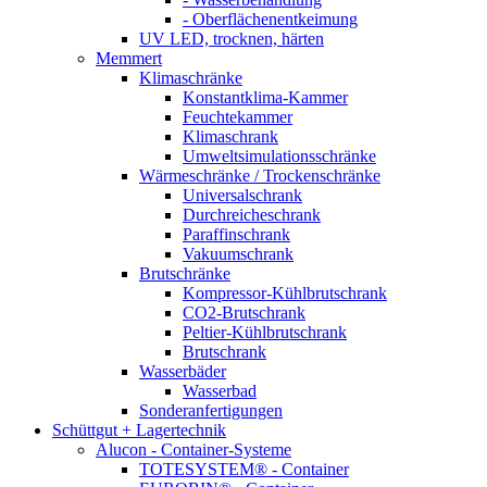
- Oberflächenentkeimung
UV LED, trocknen, härten
Memmert
Klimaschränke
Konstantklima-Kammer
Feuchtekammer
Klimaschrank
Umweltsimulationsschränke
Wärmeschränke / Trockenschränke
Universalschrank
Durchreicheschrank
Paraffinschrank
Vakuumschrank
Brutschränke
Kompressor-Kühlbrutschrank
CO2-Brutschrank
Peltier-Kühlbrutschrank
Brutschrank
Wasserbäder
Wasserbad
Sonderanfertigungen
Schüttgut + Lagertechnik
Alucon - Container-Systeme
TOTESYSTEM® - Container