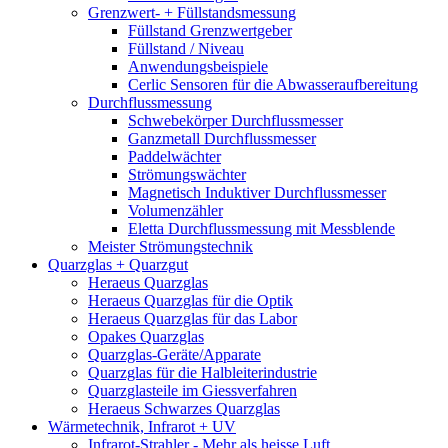
Grenzwert- + Füllstandsmessung
Füllstand Grenzwertgeber
Füllstand / Niveau
Anwendungsbeispiele
Cerlic Sensoren für die Abwasseraufbereitung
Durchflussmessung
Schwebekörper Durchflussmesser
Ganzmetall Durchflussmesser
Paddelwächter
Strömungswächter
Magnetisch Induktiver Durchflussmesser
Volumenzähler
Eletta Durchflussmessung mit Messblende
Meister Strömungstechnik
Quarzglas + Quarzgut
Heraeus Quarzglas
Heraeus Quarzglas für die Optik
Heraeus Quarzglas für das Labor
Opakes Quarzglas
Quarzglas-Geräte/Apparate
Quarzglas für die Halbleiterindustrie
Quarzglasteile im Giessverfahren
Heraeus Schwarzes Quarzglas
Wärmetechnik, Infrarot + UV
Infrarot-Strahler - Mehr als heisse Luft