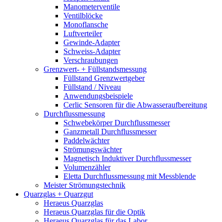
Manometerventile
Ventilblöcke
Monoflansche
Luftverteiler
Gewinde-Adapter
Schweiss-Adapter
Verschraubungen
Grenzwert- + Füllstandsmessung
Füllstand Grenzwertgeber
Füllstand / Niveau
Anwendungsbeispiele
Cerlic Sensoren für die Abwasseraufbereitung
Durchflussmessung
Schwebekörper Durchflussmesser
Ganzmetall Durchflussmesser
Paddelwächter
Strömungswächter
Magnetisch Induktiver Durchflussmesser
Volumenzähler
Eletta Durchflussmessung mit Messblende
Meister Strömungstechnik
Quarzglas + Quarzgut
Heraeus Quarzglas
Heraeus Quarzglas für die Optik
Heraeus Quarzglas für das Labor