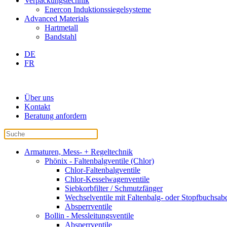
Verpackungstechnik
Enercon Induktionssiegelsysteme
Advanced Materials
Hartmetall
Bandstahl
DE
FR
Über uns
Kontakt
Beratung anfordern
Armaturen, Mess- + Regeltechnik
Phönix - Faltenbalgventile (Chlor)
Chlor-Faltenbalgventile
Chlor-Kesselwagenventile
Siebkorbfilter / Schmutzfänger
Wechselventile mit Faltenbalg- oder Stopfbuchsab
Absperrventile
Bollin - Messleitungsventile
Absperrventile