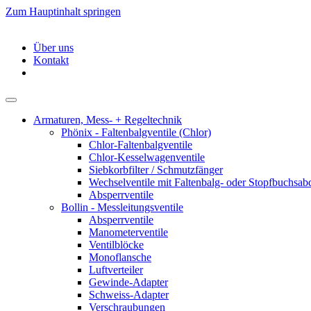
Zum Hauptinhalt springen
Über uns
Kontakt
Armaturen, Mess- + Regeltechnik
Phönix - Faltenbalgventile (Chlor)
Chlor-Faltenbalgventile
Chlor-Kesselwagenventile
Siebkorbfilter / Schmutzfänger
Wechselventile mit Faltenbalg- oder Stopfbuchsab
Absperrventile
Bollin - Messleitungsventile
Absperrventile
Manometerventile
Ventilblöcke
Monoflansche
Luftverteiler
Gewinde-Adapter
Schweiss-Adapter
Verschraubungen