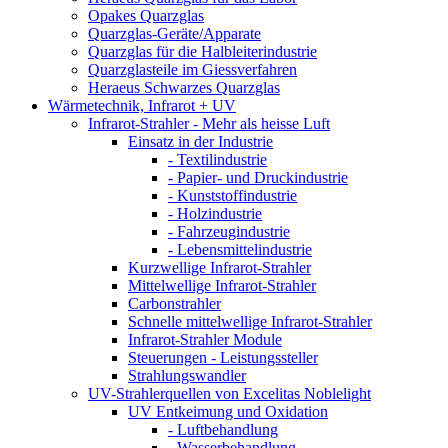
Opakes Quarzglas
Quarzglas-Geräte/Apparate
Quarzglas für die Halbleiterindustrie
Quarzglasteile im Giessverfahren
Heraeus Schwarzes Quarzglas
Wärmetechnik, Infrarot + UV
Infrarot-Strahler - Mehr als heisse Luft
Einsatz in der Industrie
- Textilindustrie
- Papier- und Druckindustrie
- Kunststoffindustrie
- Holzindustrie
- Fahrzeugindustrie
- Lebensmittelindustrie
Kurzwellige Infrarot-Strahler
Mittelwellige Infrarot-Strahler
Carbonstrahler
Schnelle mittelwellige Infrarot-Strahler
Infrarot-Strahler Module
Steuerungen - Leistungssteller
Strahlungswandler
UV-Strahlerquellen von Excelitas Noblelight
UV Entkeimung und Oxidation
- Luftbehandlung
- Wasserbehandlung