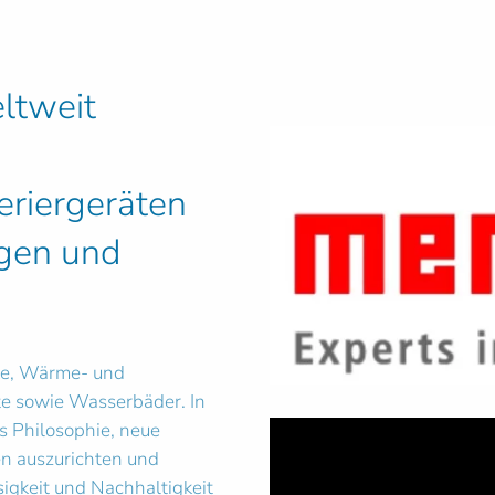
ltweit
riergeräten
ngen und
ke, Wärme- und
te sowie Wasserbäder. In
s Philosophie, neue
n auszurichten und
sigkeit und Nachhaltigkeit