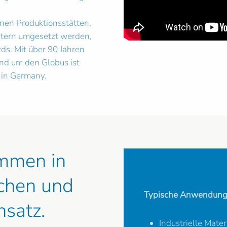
nen Produktionsstätten,
eitern umgesetzt werden,
ds. Mit über 90 Jahren
nd um den Globus ist
 in Germany.
mmen in
ichen und
Typische Anwendung
satz.
Industrielle Mate