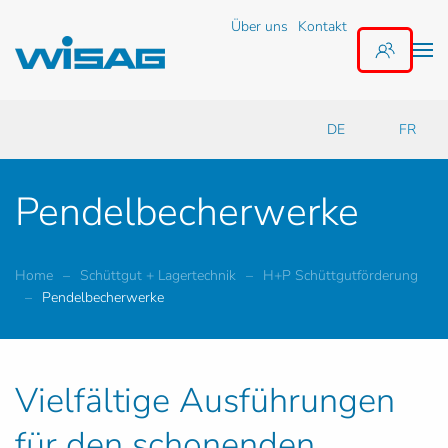
Über uns
Kontakt
Zum Hauptinhalt springen
DE
FR
Pendelbecherwerke
Home
Schüttgut + Lagertechnik
H+P Schüttgutförderung
Pendelbecherwerke
Vielfältige Ausführungen
für den schonenden